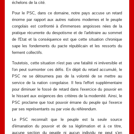
échelons de la cité.
Pour le PSC, dans ce domaine, notre pays accuse un retard
énorme par
rapport aux autres nations modernes et le peuple
congolais est confronté à
d'immenses angoisses nées de la
pratique récurrente du despotisme et de
l'arbitraire au sommet
de l'Etat et la conséquence est que cette situation
chronique
sape les fondements du pacte républicain et les ressorts du
ferment
collectifs.
Toutetois, cette situation n'est pas une fatalité ni irréversible et
l'on peut
surmonter ces défis. En dépit du retard accumulé, le
PSC ne se détournera pas de
la volonté de se mettre au
service de la nation congolaise. Il fera l'effort
supplémentaire
pour diminuer le fossé de retard dans l'exercice du pouvoir en
le
hissant aux exigences des critères de la modernité. Ainsi, le
PSC proclame que
tout pouvoir émane du peuple qui l'exerce
par ses représentants ou par voie du
référendum.
Le PSC reconnaît que le peuple est la seule source
d'émanation du
pouvoir et de sa légitimation et à ce titre,
aucune section du peuple ni aucun
individu ne peut s'en