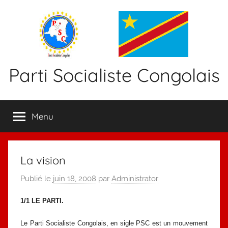
Aller
au
contenu
Parti Socialiste Congolais
Menu
La vision
Publié le
juin 18, 2008
par
Administrator
1/1 LE PARTI.
Le Parti Socialiste Congolais, en sigle PSC est un mouvement